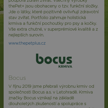
podpora zdraví zvířat. Všechny výrobky
thePet+ jsou obohaceny o tzv. funkční složky.
Jde o látky, které pozitivně ovlivňují zdravotní
stav zvířat. Portfolio zahrnuje holistická
krmiva a funkční pochoutky pro psy a kočky.
Vše extra chutné, v superprémiové kvalitě a z
nejlepších surovin.
www.thepetplus.cz
Bocus
V říjnu 2019 jsme přebrali výrobnu krmiv od
společnosti Bocus a.s. v Letohradě. Krmiva
značky Bocus vznikají na základě
dlouholetých zkušeností a spolupráce s