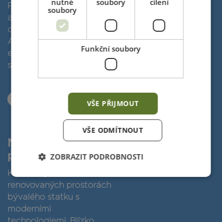
nutné
soubory
cílení
Pracujeme poctivě. Tak,
soubory
aby zvířatům krmivo
chutnalo i prospívalo.
Aby byla zdravá a plná
Funkční soubory
elánu. To nám dává
smysl.
VŠE PŘIJMOUT
VŠE ODMÍTNOUT
Malebné
prostředí
ZOBRAZIT PODROBNOSTI
Krmivo vyrábíme v
renovovaných prostorách
bývalého statku s
moderními
technologiemi. Blízko