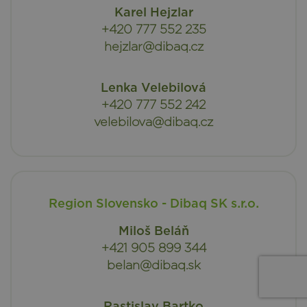
Karel Hejzlar
+420 777 552 235
hejzlar@dibaq.cz
Lenka Velebilová
+420 777 552 242
velebilova@dibaq.cz
Region Slovensko - Dibaq SK s.r.o.
Miloš Beláň
+421 905 899 344
belan@dibaq.sk
Rastislav Bartko