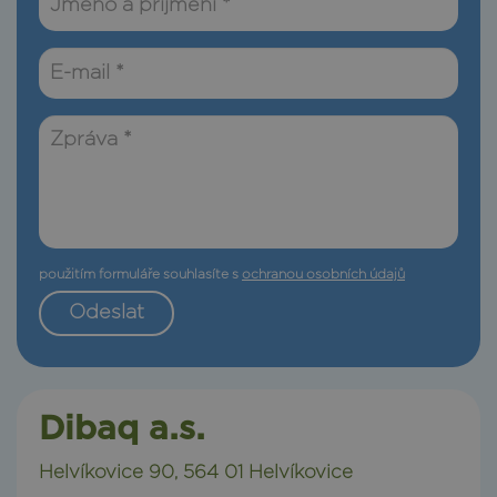
Jméno
a
příjmení
E-
*
mail
*
Zpráva
použitím formuláře souhlasíte s
ochranou osobních údajů
*
Odeslat
Dibaq a.s.
Helvíkovice 90, 564 01 Helvíkovice