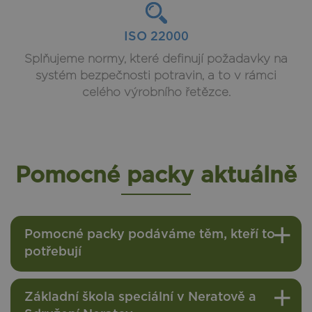
ISO 22000
Splňujeme normy, které definují požadavky na
systém bezpečnosti potravin, a to v rámci
celého výrobního řetězce.
Pomocné packy aktuálně
Pomocné packy podáváme těm, kteří to
potřebují
Základní škola speciální v Neratově a