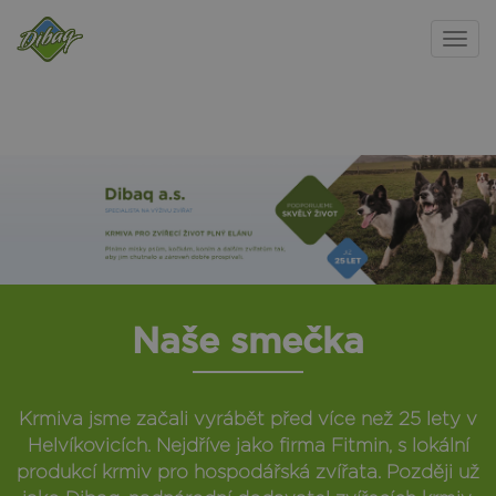
Togg
navi
Přejít
k
hlavnímu
obsahu
Naše smečka
Krmiva jsme začali vyrábět před více než 25 lety v
Helvíkovicích. Nejdříve jako firma Fitmin, s lokální
produkcí krmiv pro hospodářská zvířata. Později už