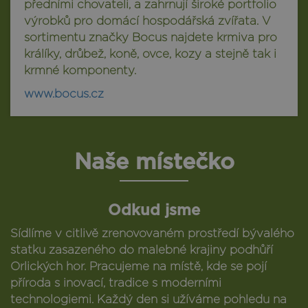
předními chovateli, a zahrnují široké portfolio
výrobků pro domácí hospodářská zvířata. V
sortimentu značky Bocus najdete krmiva pro
králíky, drůbež, koně, ovce, kozy a stejně tak i
krmné komponenty.
www.bocus.cz
Naše místečko
Odkud jsme
Sídlíme v citlivě zrenovovaném prostředí bývalého
statku zasazeného do malebné krajiny podhůří
Orlických hor. Pracujeme na místě, kde se pojí
příroda s inovací, tradice s moderními
technologiemi. Každý den si užíváme pohledu na