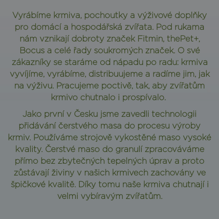
Vyrábíme krmiva, pochoutky a výživové doplňky
pro domácí a hospodářská zvířata. Pod rukama
nám vznikají dobroty značek Fitmin, thePet+,
Bocus a celé řady soukromých značek. O své
zákazníky se staráme od nápadu po radu: krmiva
vyvíjíme, vyrábíme, distribuujeme a radíme jim, jak
na výživu. Pracujeme poctivě, tak, aby zvířatům
krmivo chutnalo i prospívalo.
Jako první v Česku jsme zavedli technologii
přidávání čerstvého masa do procesu výroby
krmiv. Používáme strojově vykostěné maso vysoké
kvality. Čerstvé maso do granulí zpracováváme
přímo bez zbytečných tepelných úprav a proto
zůstávají živiny v našich krmivech zachovány ve
špičkové kvalitě. Díky tomu naše krmiva chutnají i
velmi vybíravým zvířatům.