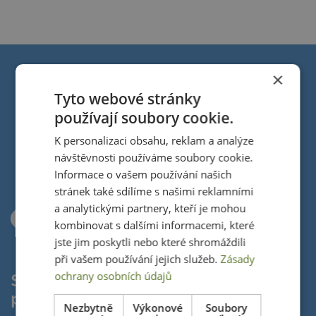
×
Přidejte se do naší
Tyto webové stránky
smečky
používají soubory cookie.
Smlsnete si, protože tady je:
K personalizaci obsahu, reklam a analýze
návštěvnosti používáme soubory cookie.
Informace o vašem používání našich
stránek také sdílíme s našimi reklamními
a analytickými partnery, kteří je mohou
kombinovat s dalšími informacemi, které
jste jim poskytli nebo které shromáždili
při vašem používání jejich služeb.
Zásady
ochrany osobních údajů
Smysluplná
práce
Nezbytně
Výkonové
Soubory